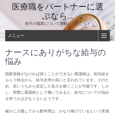
コ
医療職をパートナーに選
ン
ぶなら…
テ
ン
相手の職業について理解しておこう！
ツ
へ
メニュー
ス
キ
ナースにありがちな給与の
ッ
プ
悩み
国家資格がなければ就くことができない看護師は、初任給を
もらう時点から、給与水準が高いと言われています。そのた
め、若いうちから安定した収入を稼ぐことが可能です。しか
し、実際に看護師として働いてみると、給与についての悩み
を持つ人は少なくないようです。
確かに入職してから数年間は、かなり稼げているという実感